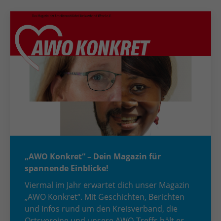
„AWO Konkret“ – Dein Magazin für
spannende Einblicke!
Viermal im Jahr erwartet dich unser Magazin
„AWO Konkret“. Mit Geschichten, Berichten
und Infos rund um den Kreisverband, die
Ortsvereine und unsere AWO-Treffs hält es