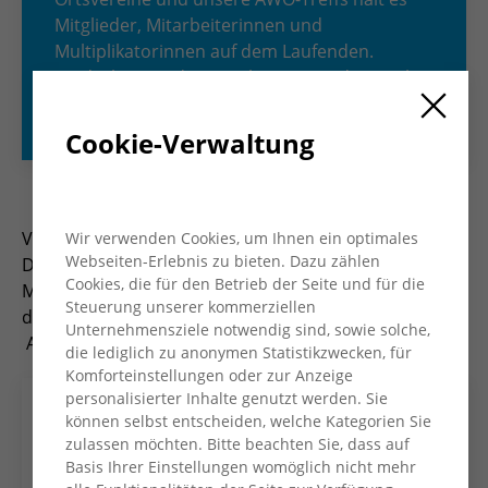
Mitglieder, Mitarbeiterinnen und
Multiplikatorinnen auf dem Laufenden.
Entdecke, was die AWO bewegt, und sei Teil
unserer vielfältigen Gemeinschaft!
Cookie-Verwaltung
Viermal im Jahr erscheint das Magazin „AWO Konkret“.
Wir verwenden Cookies, um Ihnen ein optimales
Webseiten-Erlebnis zu bieten. Dazu zählen
Das Heft informiert Mitglieder, Mitarbeiter*innen und
Cookies, die für den Betrieb der Seite und für die
Multiplikator*innen und bietet Einblicke in die Arbeit
Steuerung unserer kommerziellen
des Kreisverbandes und seiner Ortsvereine und
Unternehmensziele notwendig sind, sowie solche,
AWO-Treffs.
die lediglich zu anonymen Statistikzwecken, für
Komforteinstellungen oder zur Anzeige
personalisierter Inhalte genutzt werden. Sie
können selbst entscheiden, welche Kategorien Sie
zulassen möchten. Bitte beachten Sie, dass auf
Basis Ihrer Einstellungen womöglich nicht mehr