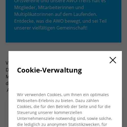
Ortsvereine und unsere AWO-Treffs hält es
Mitglieder, Mitarbeiterinnen und
Multiplikatorinnen auf dem Laufenden.
Entdecke, was die AWO bewegt, und sei Teil
unserer vielfältigen Gemeinschaft!
Viermal im Jahr erscheint das Magazin „AWO Konkret“.
Cookie-Verwaltung
Das Heft informiert Mitglieder, Mitarbeiter*innen und
Multiplikator*innen und bietet Einblicke in die Arbeit
des Kreisverbandes und seiner Ortsvereine und
AWO-Treffs.
Wir verwenden Cookies, um Ihnen ein optimales
Webseiten-Erlebnis zu bieten. Dazu zählen
Cookies, die für den Betrieb der Seite und für die
Steuerung unserer kommerziellen
Unternehmensziele notwendig sind, sowie solche,
die lediglich zu anonymen Statistikzwecken, für