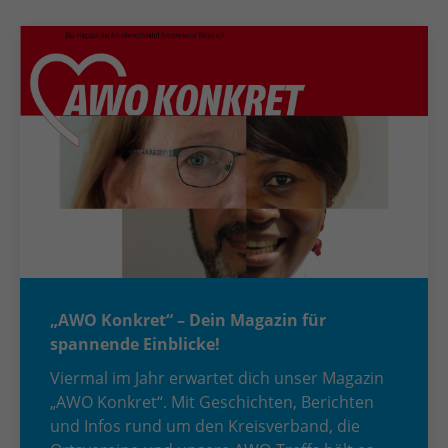
„AWO Konkret“ – Dein Magazin für
spannende Einblicke!
Viermal im Jahr erwartet dich unser Magazin
„AWO Konkret“. Mit Geschichten, Berichten
und Infos rund um den Kreisverband, die