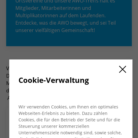
Ortsvereine und unsere AWO-Treffs hält es
Mitglieder, Mitarbeiterinnen und
Multiplikatorinnen auf dem Laufenden.
Entdecke, was die AWO bewegt, und sei Teil
unserer vielfältigen Gemeinschaft!
Viermal im Jahr erscheint das Magazin „AWO Konkret“.
Das Heft informiert Mitglieder, Mitarbeiter*innen und
Cookie-Verwaltung
Multiplikator*innen und bietet Einblicke in die Arbeit
des Kreisverbandes und seiner Ortsvereine und
AWO-Treffs.
Wir verwenden Cookies, um Ihnen ein optimales
Webseiten-Erlebnis zu bieten. Dazu zählen
Cookies, die für den Betrieb der Seite und für die
Steuerung unserer kommerziellen
Unternehmensziele notwendig sind, sowie solche,