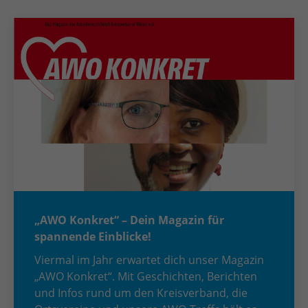
„AWO Konkret“ – Dein Magazin für
spannende Einblicke!
Viermal im Jahr erwartet dich unser Magazin
„AWO Konkret“. Mit Geschichten, Berichten
und Infos rund um den Kreisverband, die