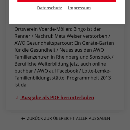
AWO Konkret 42 - Dezember 2012
Datenschutz
Impressum
1. Dezember 2012
Die AWO in Theorie und Praxis / AWO
Ortsverein Voerde-Möllen: Bingo ist der
Renner / Nachruf: Meta Weiser verstorben /
AWO Gesundheitsparcour: Ein Geräte-Garten
für die Gesundheit / Neues aus den AWO
Familienzentren in Rheinberg und Sonsbeck /
Berufliche Weiterbildung jetzt auch online
buchbar / AWO auf Facebook / Lotte-Lemke-
Familienbildungsstätte: Programmheft 2013
ist da
Ausgabe als PDF herunterladen
ZURÜCK ZUR ÜBERSICHT ALLER AUSGABEN