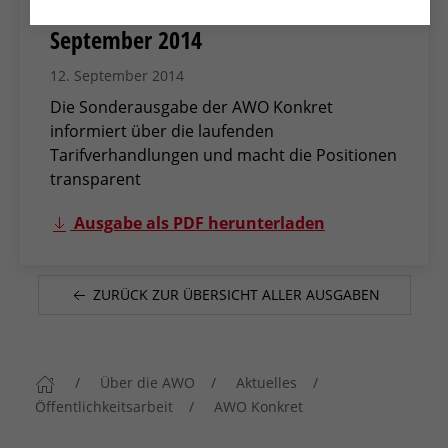
AWO Konkret Extra vom 12.
September 2014
12. September 2014
Die Sonderausgabe der AWO Konkret
informiert über die laufenden
Tarifverhandlungen und macht die Positionen
transparent
Ausgabe als PDF herunterladen
ZURÜCK ZUR ÜBERSICHT ALLER AUSGABEN
Über die AWO
Aktuelles
Öffentlichkeitsarbeit
AWO Konkret