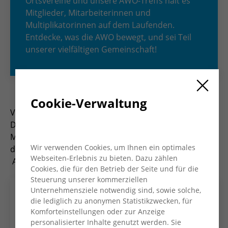
Ortsvereine und unsere AWO-Treffs hält es
Mitglieder, Mitarbeiterinnen und
Multiplikatorinnen auf dem Laufenden.
Entdecke, was die AWO bewegt, und sei Teil
unserer vielfältigen Gemeinschaft!
Cookie-Verwaltung
Viermal im Jahr erscheint das Magazin „AWO Konkret“.
Das Heft informiert Mitglieder, Mitarbeiter*innen und
Multiplikator*innen und bietet Einblicke in die Arbeit
Wir verwenden Cookies, um Ihnen ein optimales
des Kreisverbandes und seiner Ortsvereine und
Webseiten-Erlebnis zu bieten. Dazu zählen
AWO-Treffs.
Cookies, die für den Betrieb der Seite und für die
Steuerung unserer kommerziellen
Unternehmensziele notwendig sind, sowie solche,
die lediglich zu anonymen Statistikzwecken, für
Komforteinstellungen oder zur Anzeige
personalisierter Inhalte genutzt werden. Sie