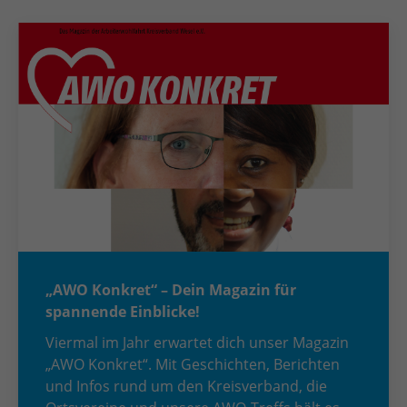
„AWO Konkret“ – Dein Magazin für
spannende Einblicke!
Viermal im Jahr erwartet dich unser Magazin
„AWO Konkret“. Mit Geschichten, Berichten
und Infos rund um den Kreisverband, die