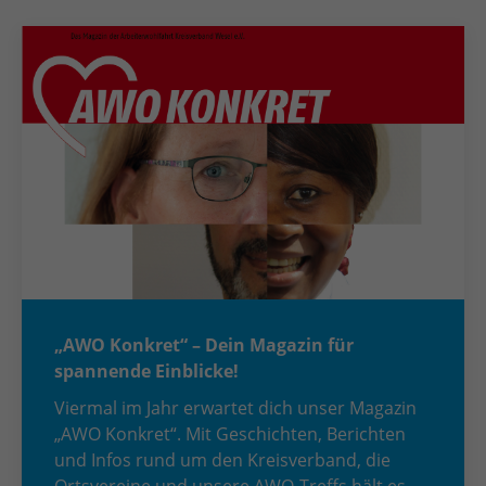
„AWO Konkret“ – Dein Magazin für
spannende Einblicke!
Viermal im Jahr erwartet dich unser Magazin
„AWO Konkret“. Mit Geschichten, Berichten
und Infos rund um den Kreisverband, die