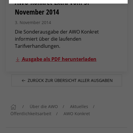
AWO Konkret Extra vom 3.
November 2014
3. November 2014
Die Sonderausgabe der AWO Konkret
informiert über die laufenden
Tarifverhandlungen.
Ausgabe als PDF herunterladen
ZURÜCK ZUR ÜBERSICHT ALLER AUSGABEN
Über die AWO
Aktuelles
Öffentlichkeitsarbeit
AWO Konkret