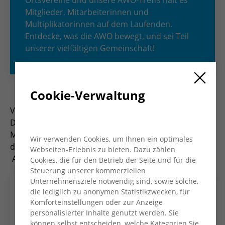
Ortsvereine und unsere AWO-Treffs hält es
Mitglieder, Mitarbeiterinnen und
Multiplikatorinnen auf dem Laufenden.
Entdecke, was die AWO bewegt, und sei Teil
unserer vielfältigen Gemeinschaft!
Cookie-Verwaltung
Viermal im Jahr erscheint das Magazin „AWO Konkret“.
Das Heft informiert Mitglieder, Mitarbeiter*innen und
Multiplikator*innen und bietet Einblicke in die Arbeit
Wir verwenden Cookies, um Ihnen ein optimales
des Kreisverbandes und seiner Ortsvereine und
Webseiten-Erlebnis zu bieten. Dazu zählen
AWO-Treffs.
Cookies, die für den Betrieb der Seite und für die
Steuerung unserer kommerziellen
Unternehmensziele notwendig sind, sowie solche,
die lediglich zu anonymen Statistikzwecken, für
Komforteinstellungen oder zur Anzeige
personalisierter Inhalte genutzt werden. Sie
können selbst entscheiden, welche Kategorien Sie