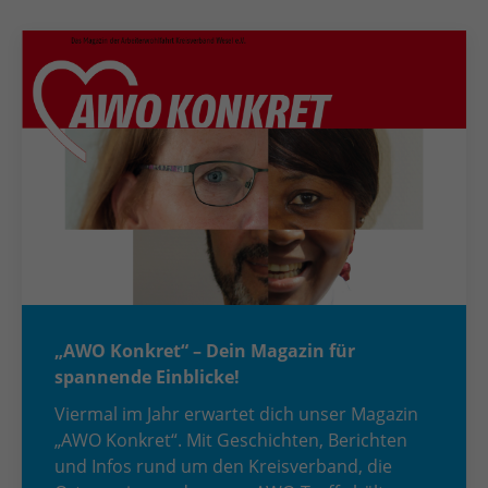
„AWO Konkret“ – Dein Magazin für
spannende Einblicke!
Viermal im Jahr erwartet dich unser Magazin
„AWO Konkret“. Mit Geschichten, Berichten
und Infos rund um den Kreisverband, die