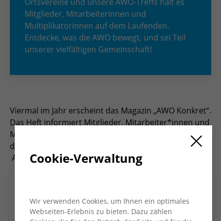
Ortsvereine und unsere AWO-Treffs hält es
Mitglieder, Mitarbeiterinnen und
Multiplikatorinnen auf dem Laufenden.
Entdecke, was die AWO bewegt, und sei Teil
unserer vielfältigen Gemeinschaft!
Viermal im Jahr erscheint das Magazin „AWO Konkret“.
Das Heft informiert Mitglieder, Mitarbeiter*innen und
Multiplikator*innen und bietet Einblicke in die Arbeit
des Kreisverbandes und seiner Ortsvereine und
Cookie-Verwaltung
AWO-Treffs.
Wir verwenden Cookies, um Ihnen ein optimales
Webseiten-Erlebnis zu bieten. Dazu zählen