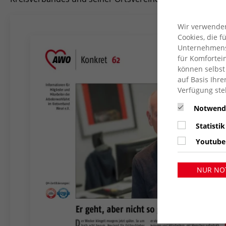
Wir verwenden
Cookies, die 
Unternehmensz
für Komfortein
können selbst
auf Basis Ihre
Verfügung ste
Notwend
Statistik
Youtube
NUR NO