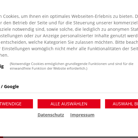
 Cookies, um Ihnen ein optimales Webseiten-Erlebnis zu bieten. 
für den Betrieb der Seite und für die Steuerung unserer kommerziel
AWO Konkret 62 – Dezember 2017
iele notwendig sind, sowie solche, die lediglich zu anonymen Stat
stellungen oder zur Anzeige personalisierter Inhalte genutzt werd
1. Dezember 2017
 entscheiden, welche Kategorien Sie zulassen möchten. Bitte beach
Themen der Dezember-Ausgabe sind unter anderem: Kwiat
r Einstellungen womöglich nicht mehr alle Funktionalitäten der Sei
FaireKita / Weihnachtsmarken kaufen und Menschen helfe
hen.
Spürnase Artus und das Marmeladenglas / Ehrenamt ste
(Notwendige Cookies ermöglichen grundlegende Funktionen und sind für die
ig
einwandfreie Funktion der Website erforderlich.)
schafft / Neues Projekt: Chancengleichheit – auch nach
Moerser Seniorentag war ein Erfolg / Nachrichten und 
Ortsvereinen / Termine aus den AWO Ortsvereinen / Im
 / Google
Ausgabe als PDF herunterladen
TWENDIGE
ALLE AUSWÄHLEN
AUSWAHL B
Datenschutz
Impressum