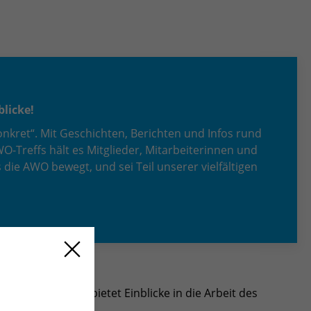
licke!
nkret“. Mit Geschichten, Berichten und Infos rund
-Treffs hält es Mitglieder, Mitarbeiterinnen und
die AWO bewegt, und sei Teil unserer vielfältigen
kator*innen und bietet Einblicke in die Arbeit des