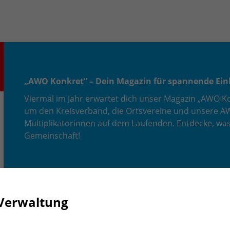
„AWO Konkret“ – Dein Magazin für spannende Einb
Viermal im Jahr erwartet dich unser Magazin „AWO Ko
um den Kreisverband, die Ortsvereine und unsere AWO
Multiplikatorinnen auf dem Laufenden. Entdecke, was 
Gemeinschaft!
Verwaltung
 Heft informiert Mitglieder, Mitarbeiter*innen und Multipli