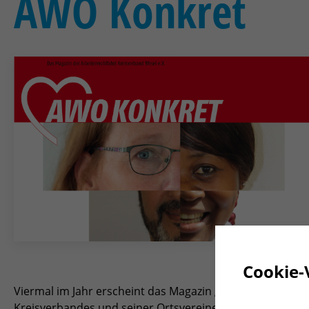
AWO Konkret
Cookie-
Viermal im Jahr erscheint das Magazin „AWO Konkret“. Das
Kreisverbandes und seiner Ortsvereine und AWO-Treffs.