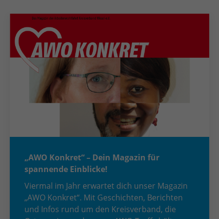
„AWO Konkret“ – Dein Magazin für
spannende Einblicke!
Viermal im Jahr erwartet dich unser Magazin
„AWO Konkret“. Mit Geschichten, Berichten
und Infos rund um den Kreisverband, die