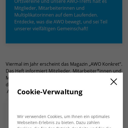
Ortsvereine und unsere AWO-Treffs hält es
Mitglieder, Mitarbeiterinnen und
Multiplikatorinnen auf dem Laufenden.
Entdecke, was die AWO bewegt, und sei Teil
unserer vielfältigen Gemeinschaft!
Viermal im Jahr erscheint das Magazin „AWO Konkret“.
Das Heft informiert Mitglieder, Mitarbeiter*innen und
Multiplikator*innen und bietet Einblicke in die Arbeit
des Kreisverbandes und seiner Ortsvereine und
Cookie-Verwaltung
AWO-Treffs.
Wir verwenden Cookies, um Ihnen ein optimales
Webseiten-Erlebnis zu bieten. Dazu zählen