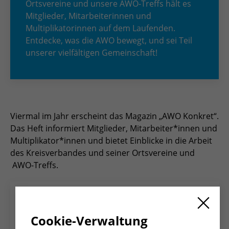
Ortsvereine und unsere AWO-Treffs hält es
Mitglieder, Mitarbeiterinnen und
Multiplikatorinnen auf dem Laufenden.
Entdecke, was die AWO bewegt, und sei Teil
unserer vielfältigen Gemeinschaft!
Viermal im Jahr erscheint das Magazin „AWO Konkret“.
Das Heft informiert Mitglieder, Mitarbeiter*innen und
Multiplikator*innen und bietet Einblicke in die Arbeit
des Kreisverbandes und seiner Ortsvereine und
AWO-Treffs.
Cookie-Verwaltung