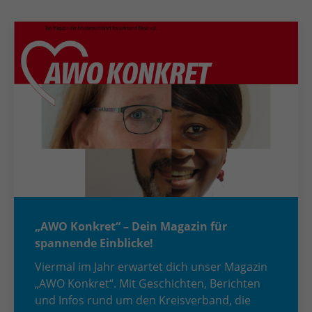
„AWO Konkret“ – Dein Magazin für
spannende Einblicke!
Viermal im Jahr erwartet dich unser Magazin
„AWO Konkret“. Mit Geschichten, Berichten
und Infos rund um den Kreisverband, die