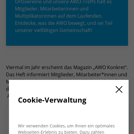
Ortsvereine und unsere AWO-Treffs hält es
Mitglieder, Mitarbeiterinnen und
Multiplikatorinnen auf dem Laufenden.
Entdecke, was die AWO bewegt, und sei Teil
unserer vielfältigen Gemeinschaft!
Viermal im Jahr erscheint das Magazin „AWO Konkret“.
Das Heft informiert Mitglieder, Mitarbeiter*innen und
Multiplikator*innen und bietet Einblicke in die Arbeit
des Kreisverbandes und seiner Ortsvereine und
AWO-Treffs.
Cookie-Verwaltung
Wir verwenden Cookies, um Ihnen ein optimales
Webseiten-Erlebnis zu bieten. Dazu zählen