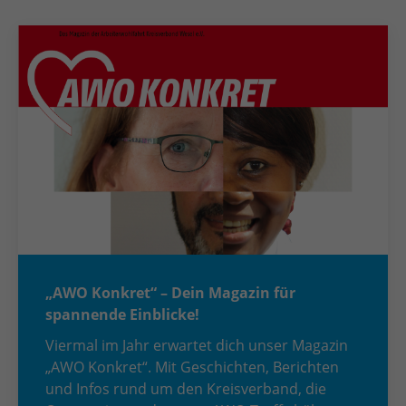
„AWO Konkret“ – Dein Magazin für
spannende Einblicke!
Viermal im Jahr erwartet dich unser Magazin
„AWO Konkret“. Mit Geschichten, Berichten
und Infos rund um den Kreisverband, die