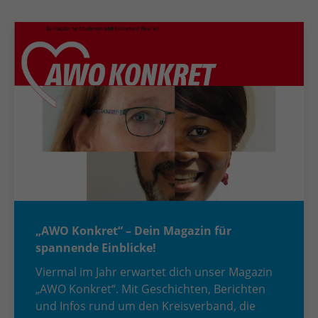
„AWO Konkret“ – Dein Magazin für
spannende Einblicke!
Viermal im Jahr erwartet dich unser Magazin
„AWO Konkret“. Mit Geschichten, Berichten
und Infos rund um den Kreisverband, die