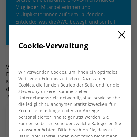
Mitglieder, Mitarbeiterinnen und
Multiplikatorinnen auf dem Laufenden.
Entdecke, was die AWO bewegt, und sei Teil
unserer vielfältigen Gemeinschaft!
Cookie-Verwaltung
Viermal im Jahr erscheint das Magazin „AWO Konkret“.
Wir verwenden Cookies, um Ihnen ein optimales
Das Heft informiert Mitglieder, Mitarbeiter*innen und
Webseiten-Erlebnis zu bieten. Dazu zählen
Multiplikator*innen und bietet Einblicke in die Arbeit
Cookies, die für den Betrieb der Seite und für die
des Kreisverbandes und seiner Ortsvereine und
Steuerung unserer kommerziellen
AWO-Treffs.
Unternehmensziele notwendig sind, sowie solche,
die lediglich zu anonymen Statistikzwecken, für
Komforteinstellungen oder zur Anzeige
personalisierter Inhalte genutzt werden. Sie
können selbst entscheiden, welche Kategorien Sie
zulassen möchten. Bitte beachten Sie, dass auf
Basis Ihrer Einstellungen womöglich nicht mehr