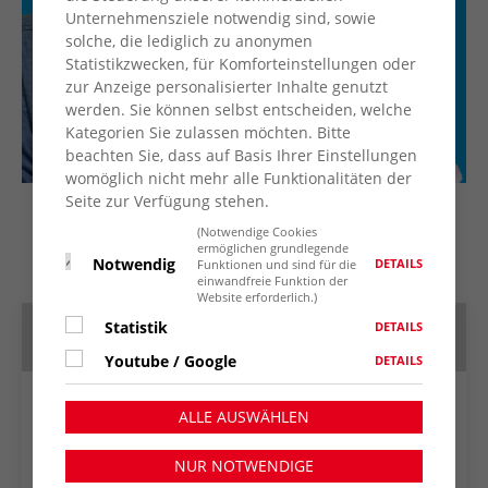
Unternehmensziele notwendig sind, sowie
solche, die lediglich zu anonymen
Statistikzwecken, für Komforteinstellungen oder
zur Anzeige personalisierter Inhalte genutzt
werden. Sie können selbst entscheiden, welche
Kategorien Sie zulassen möchten. Bitte
beachten Sie, dass auf Basis Ihrer Einstellungen
womöglich nicht mehr alle Funktionalitäten der
Seite zur Verfügung stehen.
(Notwendige Cookies
ermöglichen grundlegende
Notwendig
DETAILS
Funktionen und sind für die
einwandfreie Funktion der
Website erforderlich.)
Statistik
DETAILS
Termin speichern
Youtube / Google
DETAILS
Google Kalender
ALLE AUSWÄHLEN
Apple Kalender
NUR NOTWENDIGE