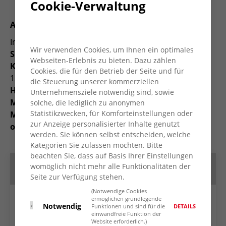
Cookie-Verwaltung
Asyl ist Menschenrecht
In Kooperation mit der AWO KV Wesel e.V. ruft die
Wir verwenden Cookies, um Ihnen ein optimales
Seebrücke Moers e.V.
zur Teilnahme an der
Webseiten-Erlebnis zu bieten. Dazu zählen
Kundgebung
am Samstag den 16.09. auf. Von 11 bis
Cookies, die für den Betrieb der Seite und für
13 Uhr informiert die Seebrücke vor dem
die Steuerung unserer kommerziellen
Hauptportal der evangelischen Stadtkirche in
Unternehmensziele notwendig sind, sowie
Moers an der Meerstraße
über das Thema eines
solche, die lediglich zu anonymen
Statistikzwecken, für Komforteinstellungen oder
Menschenwürdigen Zugangs zum Asylverfahren
zur Anzeige personalisierter Inhalte genutzt
ohne EU-Außenlager
.
werden. Sie können selbst entscheiden, welche
Kategorien Sie zulassen möchten. Bitte
beachten Sie, dass auf Basis Ihrer Einstellungen
Termin speichern
womöglich nicht mehr alle Funktionalitäten der
Seite zur Verfügung stehen.
(Notwendige Cookies
ermöglichen grundlegende
Google Kalender
Notwendig
DETAILS
Funktionen und sind für die
einwandfreie Funktion der
Website erforderlich.)