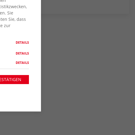
len
istikzwecken,
en. Sie
ten Sie, dass
te zur
DETAILS
DETAILS
DETAILS
ESTÄTIGEN