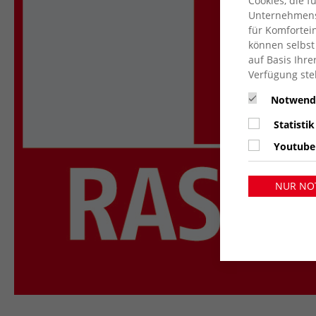
Cookies, die 
Unternehmensz
für Komfortein
können selbst
auf Basis Ihre
Verfügung ste
Notwend
Statistik
Youtube
NUR NO