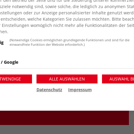
für den Betrieb der Seite und für die Steuerung unserer kommerziel
iele notwendig sind, sowie solche, die lediglich zu anonymen Stat
stellungen oder zur Anzeige personalisierter Inhalte genutzt werd
 entscheiden, welche Kategorien Sie zulassen möchten. Bitte beach
r Einstellungen womöglich nicht mehr alle Funktionalitäten der Sei
hen.
(Notwendige Cookies ermöglichen grundlegende Funktionen und sind für die
ig
einwandfreie Funktion der Website erforderlich.)
 / Google
TWENDIGE
ALLE AUSWÄHLEN
AUSWAHL B
Datenschutz
Impressum