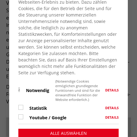
Webseiten-Erlebnis zu bieten. Dazu zählen
Vertreter*innen der AWO Ortsvereine und AWO
Cookies, die für den Betrieb der Seite und für
Stützpunkte zum Jahrestreffen in Neukirchen-Vluyn
die Steuerung unserer kommerziellen
ein. Neben einem intensiven gegenseitigen
Unternehmensziele notwendig sind, sowie
Informationsaustausch kommt der gesellige Aspekt
solche, die lediglich zu anonymen
nicht zu kurz. Als herzliches Danke-Schön für die
Statistikzwecken, für Komforteinstellungen oder
ehrenamtlich geleistete Arbeit in den Ortsvereinen
zur Anzeige personalisierter Inhalte genutzt
und Stützpunkten sind alle Teilnehmer*innen zum
werden. Sie können selbst entscheiden, welche
Kategorien Sie zulassen möchten. Bitte
Grill-Imbiss mit Erfrischungsgetränken eingeladen.
beachten Sie, dass auf Basis Ihrer Einstellungen
Dies ist eine interne AWO Veranstaltung. Ortsvereins-
womöglich nicht mehr alle Funktionalitäten der
und Stützpunkt-Vertreter*innen haben eine
Seite zur Verfügung stehen.
Einladung erhalten.
(Notwendige Cookies
ermöglichen grundlegende
Die Veranstaltung findet statt im ViVa-Event- und
Notwendig
DETAILS
Funktionen und sind für die
Freizeitpark, Wilhelm-Reuter-Str. 1, 47506 Neukirchen-
einwandfreie Funktion der
Website erforderlich.)
Vluyn.
Statistik
DETAILS
Youtube / Google
DETAILS
Termin speichern
ALLE AUSWÄHLEN