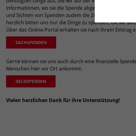
benötigten Dinge aus, die wir auf der AWO-Online-Sachsp
Informationen, wo sie die Spende abgeben können. Da u
und Sichten von Spenden zudem die Zeit von Ehrenamtli
herzlich bitten uns nur die Dinge zu spenden, die wir akt
Über das Online-Portal erhalten sie nach ihrem Eintrag 
SACHSPENDEN
Gerne können sie uns auch durch eine finanzielle Spende
Menschen hier vor Ort ankommt.
GELDSPENDEN
Vielen herzlichen Dank für ihre Unterstützung!