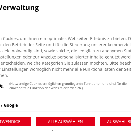
Verwaltung
 Cookies, um Ihnen ein optimales Webseiten-Erlebnis zu bieten. 
für den Betrieb der Seite und für die Steuerung unserer kommerziel
iele notwendig sind, sowie solche, die lediglich zu anonymen Stat
stellungen oder zur Anzeige personalisierter Inhalte genutzt werd
 entscheiden, welche Kategorien Sie zulassen möchten. Bitte beach
r Einstellungen womöglich nicht mehr alle Funktionalitäten der Sei
hen.
(Notwendige Cookies ermöglichen grundlegende Funktionen und sind für die
ig
einwandfreie Funktion der Website erforderlich.)
 die Annahme von Sachspenden geöffnet.
 / Google
apellen nimmt ihre Spenden entgegen.
 aus der Ukraine geflüchtet sind und nun hier leben.
TWENDIGE
ALLE AUSWÄHLEN
AUSWAHL B
 wählen sie daher ihre Sachspenden aus der Liste der