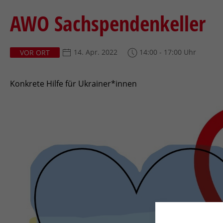
AWO Sachspendenkeller
14. Apr. 2022
14:00 - 17:00 Uhr
VOR ORT
Konkrete Hilfe für Ukrainer*innen