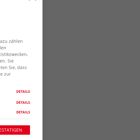
Dazu zählen
len
istikzwecken,
en. Sie
ten Sie, dass
te zur
DETAILS
DETAILS
DETAILS
ESTÄTIGEN