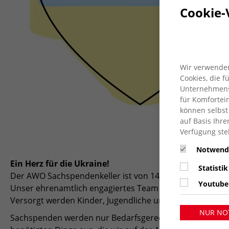
Cookie-
Wir verwenden
Cookies, die 
Unternehmensz
für Komfortein
können selbst
auf Basis Ihre
Verfügung ste
Notwend
Ein Herz für die Ukraine!
Statistik
Der AWO Sachspendenkeller ist von 14.00 bis 17.00 für
Youtube
Unser ehrenamtlich engagiertes Team der AWO Moers-K
Versorgt werden Kinder, Jugendliche und Erwachsene, die
NUR NO
Sachspenden werden nur Bedarfsgerecht benötigt - bitte