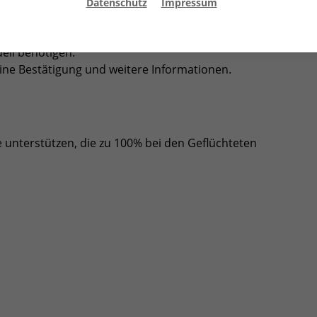
enden-Seite veröffentlichen. Hier erhalten sie
Datenschutz
Impressum
nsere Lagerkapazitäten begrenzt sind und das Sortieren
chen und Mitarbeitenden bindet, möchten wir Sie
uell benötigen.
eine Bestätigung und weitere Informationen.
 unterstützen, die zu 100% bei den Geflüchteten