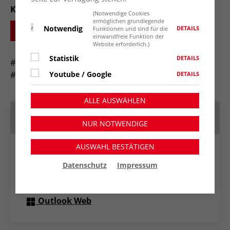
Kampagnenseite
:
(Notwendige Cookies
ermöglichen grundlegende
Notwendig
DETAILS
Funktionen und sind für die
KAMPAGNE DIE LETZTE MACHT DAS LICHT AUS
einwandfreie Funktion der
Website erforderlich.)
Statistik
DETAILS
#LichtAus
Youtube / Google
#StopptdenSparhaushalt
DETAILS
ALLE AUSWÄHLEN
Termin speichern
NUR NOTWENDIGE
AUSWAHL BESTÄTIGEN
Google Kalender
Datenschutz
Impressum
Apple Kalender
Outlook Web