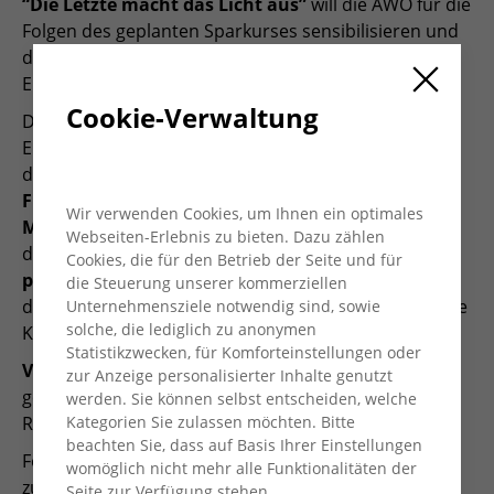
“Die Letzte macht das Licht aus”
will die AWO für die
Folgen des geplanten Sparkurses sensibilisieren und
den Bundestag dazu auffordern,
Korrekturen
am
Entwurf der Regierung vorzunehmen.
Cookie-Verwaltung
Der Entwurf zum Bundeshaushalt 2024 sieht herbe
Einschnitte für die soziale Infrastruktur vor. Gemäß
dem Regierungsentwurf stehen
bis zu 35.000
Freiwilligenplätze
und
jede dritte
Wir verwenden Cookies, um Ihnen ein optimales
Migrationsberatungsstelle
vor dem Aus. Auch bei
Webseiten-Erlebnis zu bieten. Dazu zählen
der
Eingliederung in den Arbeitsmarkt
, der
Cookies, die für den Betrieb der Seite und für
psychosozialen Betreuung von Geflüchteten
und
die Steuerung unserer kommerziellen
der
Demokratieförderung an Schulen
bedrohen die
Unternehmensziele notwendig sind, sowie
solche, die lediglich zu anonymen
Kürzungen zahlreiche Angebote und Einrichtungen
Statistikzwecken, für Komforteinstellungen oder
Videos und Fotos der Licht-Aus!-Aktion
werden
zur Anzeige personalisierter Inhalte genutzt
gesammelt und mit einer Vor-Ort-Aktion im
werden. Sie können selbst entscheiden, welche
Kategorien Sie zulassen möchten. Bitte
Regierungsviertel in Berlin gezeigt.
beachten Sie, dass auf Basis Ihrer Einstellungen
Fortlaufende Informationen, Kampagnen-Material
womöglich nicht mehr alle Funktionalitäten der
zum kostenlosen downloaden etc. auf der
AWO
Seite zur Verfügung stehen.