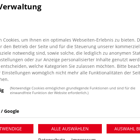
Verwaltung
g von 18:00 Uhr und
und 90 Minuten mit Marion
 Cookies, um Ihnen ein optimales Webseiten-Erlebnis zu bieten. 
für den Betrieb der Seite und für die Steuerung unserer kommerziel
iele notwendig sind, sowie solche, die lediglich zu anonymen Stat
stellungen oder zur Anzeige personalisierter Inhalte genutzt werd
 entscheiden, welche Kategorien Sie zulassen möchten. Bitte beach
r Einstellungen womöglich nicht mehr alle Funktionalitäten der Sei
hen.
zwei Fitness-Kursen statt -
Achtung Urlaub oder
(Notwendige Cookies ermöglichen grundlegende Funktionen und sind für die
ig
kommen
- Info unter Marion Fritsch — 0170-8315686
einwandfreie Funktion der Website erforderlich.)
 / Google
TWENDIGE
ALLE AUSWÄHLEN
AUSWAHL B
Datenschutz
Impressum