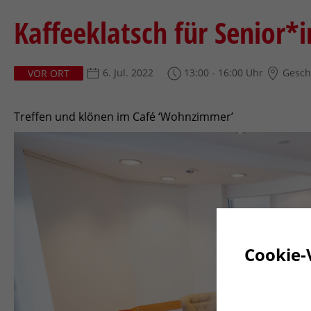
Kaffeeklatsch für Senior*
6. Jul. 2022
13:00 - 16:00 Uhr
Geschä
VOR ORT
Treffen und klönen im Café ‘Wohnzimmer’
Cookie-