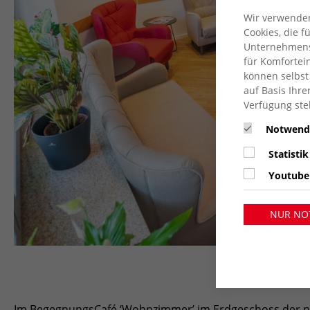
Wir verwenden
Cookies, die 
Unternehmensz
für Komfortein
können selbst
auf Basis Ihre
Verfügung ste
Notwend
Statistik
Youtube
NUR NO
Im BegegnungsCafé ‘Wohnzimmer’ im Erdgeschoss der ne