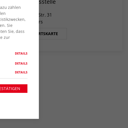
Geschäftsstelle
Dazu zählen
len
Uerdinger Str. 31
istikzwecken,
47441 Moers
en. Sie
ten Sie, dass
ANFAHRTSKARTE
te zur
DETAILS
DETAILS
DETAILS
ESTÄTIGEN