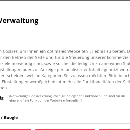
erg
Verwaltung
 Cookies, um Ihnen ein optimales Webseiten-Erlebnis zu bieten. 
für den Betrieb der Seite und für die Steuerung unserer kommerziel
iele notwendig sind, sowie solche, die lediglich zu anonymen Stat
NABU Alpen am Schmuhlsberg Nistkästen für die
stellungen oder zur Anzeige personalisierter Inhalte genutzt werd
 gefertigten Nistkästen, großzügig gespendet vom AWO-
 entscheiden, welche Kategorien Sie zulassen möchten. Bitte beach
des Regine-Hildebrandt-Hauses in Moers, sollen nicht
r Einstellungen womöglich nicht mehr alle Funktionalitäten der Sei
hen.
erten Freunde bieten, sondern auch ein Symbol für die
(Notwendige Cookies ermöglichen grundlegende Funktionen und sind für die
ig
einwandfreie Funktion der Website erforderlich.)
r*innen sind herzlich willkommen, um gemeinsam an diesem
 / Google
g in 47519 Alpen um 10 Uhr.