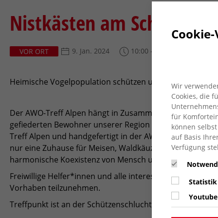
Nistkästen am Schmuhlsb
Cookie-
9. Jan. 2024
10:00 - 12:00 Uhr
VOR ORT
Heimische Vogelpopulation schützen und erhalten!
Wir verwenden
Cookies, die 
Unternehmensz
Der AWO-Treff Alpen hängt in Zusammenarbeit mit dem 
für Komfortein
gefiederten Bewohner unserer Region auf. Die liebevoll
können selbst
Treff Alpen und handgefertigt in der AWO Holzwerkstatt 
auf Basis Ihre
Verfügung ste
nur eine Zuhause für Meisen, Waldkäuze und ihre gefied
harmonische Koexistenz von Mensch und Natur sein.
Notwend
Freiwillige Helfer*innen und alle interessierten Bürge
Statistik
Vorhaben teilzunehmen.
Youtube
Treffpunkt ist an der Schützenschlucht am Schmuhlsber