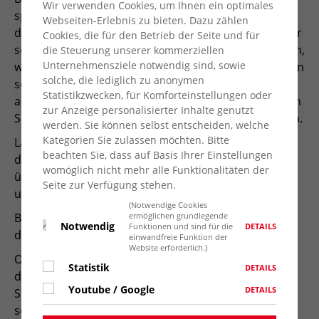
Wir verwenden Cookies, um Ihnen ein optimales
spielerische Art Kinder wie auch die Erziehenden mit
Webseiten-Erlebnis zu bieten. Dazu zählen
den Präventionsinhalten vertraut machen. Die Kinder
Cookies, die für den Betrieb der Seite und für
sollen dadurch gestärkt werden und Ideen entwickeln,
die Steuerung unserer kommerziellen
Unternehmensziele notwendig sind, sowie
wo sie sich Hilfe holen können. Die Erziehenden sollen
solche, die lediglich zu anonymen
sensibilisiert werden, um Kindern frühzeitig Hilfe
Statistikzwecken, für Komforteinstellungen oder
anbieten zu können. Denn die Verantwortung für den
zur Anzeige personalisierter Inhalte genutzt
Schutz von Kindern liegt immer bei den Erwachsenen.
werden. Sie können selbst entscheiden, welche
Kategorien Sie zulassen möchten. Bitte
Laufend werden Grund- und Förderschulklassen
beachten Sie, dass auf Basis Ihrer Einstellungen
durch die Ausstellung geführt, Informationen gibt es
womöglich nicht mehr alle Funktionalitäten der
über der AWO Beratungsstelle für Schwangerschaft
Seite zur Verfügung stehen.
und Sexualität: bssk@awo-kv-wesel.de
(Notwendige Cookies
Buchung der Ausstellung: Stadt Kamp – Lintfort mit
ermöglichen grundlegende
Notwendig
DETAILS
Funktionen und sind für die
dem Amt für Schule, Jugend und Sport
einwandfreie Funktion der
Website erforderlich.)
Organisation der begleitenden Veranstaltungen und
Statistik
DETAILS
der Führungen: AWO Beratungsstelle für
Youtube / Google
DETAILS
Schwangerschaft und Sexualität, Arbeitskreis gegen
sexualisierte Gewalt Kamp – Lintfort, Herrmann –