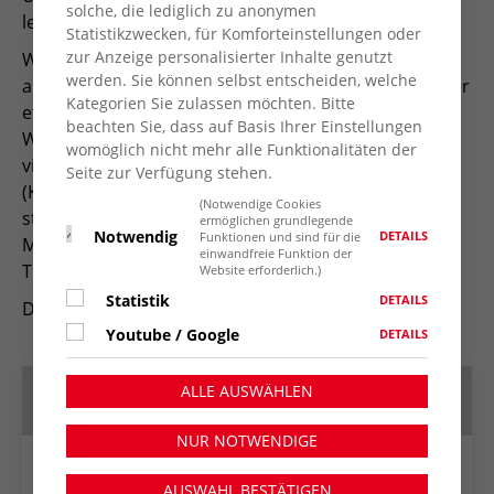
solche, die lediglich zu anonymen
lebende Ukraine-Geflüchtete angedacht.
Statistikzwecken, für Komforteinstellungen oder
zur Anzeige personalisierter Inhalte genutzt
Was die Liebhaber maritimer Musikrichtungen
werden. Sie können selbst entscheiden, welche
anbelangt, hat die AWO auf ihrem Sommerfest wieder
Kategorien Sie zulassen möchten. Bitte
etwas Besonderes: der Shanty-Chor der
beachten Sie, dass auf Basis Ihrer Einstellungen
Wasserschutzpolizei Duisburg liefert ab 15 Uhr 2 ein-
womöglich nicht mehr alle Funktionalitäten der
viertelstündige Gesangs-Einlagen. Peter Schmidt
Seite zur Verfügung stehen.
(Künstlername PeSch), der aus dem Ruhrgebiet
(Notwendige Cookies
stammende Akkordeon-Spieler mit vielfältigsten
ermöglichen grundlegende
Notwendig
DETAILS
Funktionen und sind für die
Musikangeboten, tritt ab 14 Uhr bis zum Abend als
einwandfreie Funktion der
Tisch-Musiker auf!
Website erforderlich.)
Statistik
DETAILS
Der Eintritt ist frei.
Youtube / Google
DETAILS
ALLE AUSWÄHLEN
Termin speichern
NUR NOTWENDIGE
Google Kalender
AUSWAHL BESTÄTIGEN