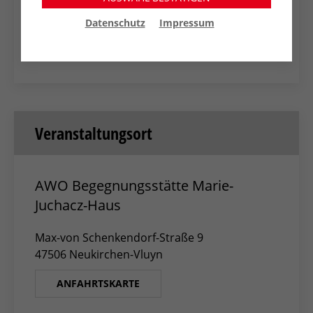
Apple Kalender
Datenschutz
Impressum
Outlook Web
Veranstaltungsort
AWO Begegnungsstätte Marie-
Juchacz-Haus
Max-von Schenkendorf-Straße 9
47506 Neukirchen-Vluyn
ANFAHRTSKARTE