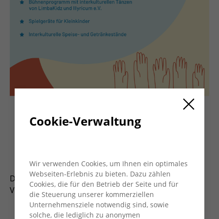
Cookie-Verwaltung
Wir verwenden Cookies, um Ihnen ein optimales
Webseiten-Erlebnis zu bieten. Dazu zählen
Das Internationale Zentrum der AWO feiert die
Cookies, die für den Betrieb der Seite und für
Vielfalt!
die Steuerung unserer kommerziellen
Unternehmensziele notwendig sind, sowie
Live-Musik von Künstler*innen des Vereins
solche, die lediglich zu anonymen
“Kulturprojekte Niederrhein e.V.”