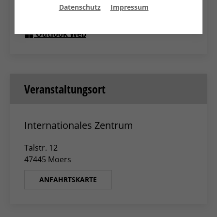
Datenschutz
Impressum
Apple Kalender
Outlook Web
Veranstaltungsort
Internationales Zentrum
Talstr. 12
47445 Moers
ANFAHRTSKARTE