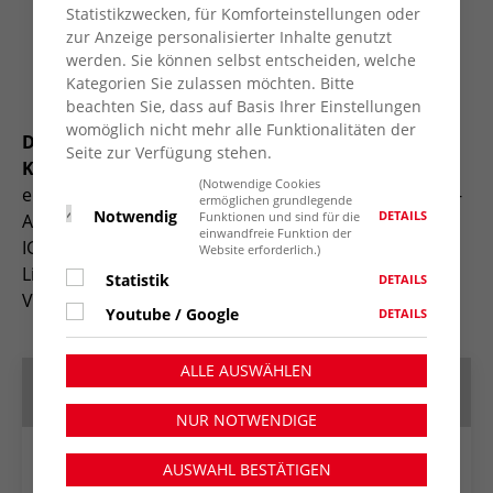
Statistikzwecken, für Komforteinstellungen oder
Bühnenprogramm mit interkulturellen Tänzen
zur Anzeige personalisierter Inhalte genutzt
vom LimbaKidz un Illyricum e.V.
werden. Sie können selbst entscheiden, welche
Spielgeräte für Kleinkinder
Kategorien Sie zulassen möchten. Bitte
Interkulturelle Speisen- und Getränkestände
beachten Sie, dass auf Basis Ihrer Einstellungen
womöglich nicht mehr alle Funktionalitäten der
Das Fest wird unterstützt und findet in
Seite zur Verfügung stehen.
Kooperation statt mit:
Kulturprojekte Niederrhein
(Notwendige Cookies
e.V., Repelen aktiv, Sparkasse am Niederrhein, Markt-
ermöglichen grundlegende
Notwendig
DETAILS
Funktionen und sind für die
Apotheke, JUNO, CEC-Connect e.V., Illyricum e.V.,
einwandfreie Funktion der
IGBCE Ortsgruppe Repelen, SPD OV Rheinkamp,
Website erforderlich.)
LimbaKidz, Spanischer Gesprächskreis des IZ,
Statistik
DETAILS
Verband der Islamischen Kulturzentren Repelen e.V.
Youtube / Google
DETAILS
ALLE AUSWÄHLEN
Termin speichern
NUR NOTWENDIGE
AUSWAHL BESTÄTIGEN
Google Kalender