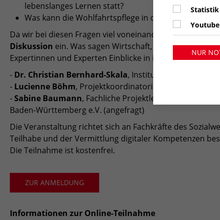
lebenslanges Lernen statt?
Statistik
Was kann die Wohlfahrtspflege in diesem Zusammenha
Youtube
Da wir bei diesen Fragen viel voneinander lernen können, 
Diskussion
ein. Was sagen Wirtschaft, Forschung und Pr
NUR NO
Expertinnen und Experten Einblicke in ihre Perspektiven
-
Dr. Christian Bernhard-Skala
, Institut für Erwachsen
-
Lucienne Böhm
, Projektkoordinatorin, Smart Surfer,
-
Sabine Baumann
, Fachliche Projektleitung NEXTdigi
Baden-Württemberg e.V. (angefragt)
Die Veranstaltung richtet sich an Fachkräfte des Sozialwes
Teilhabe und der Vermittlung digitaler Kompetenzen bes
Die Teilnahme ist kostenfrei.
ZUR ANMELDUNG
Informationen zur Online-Teilnahme