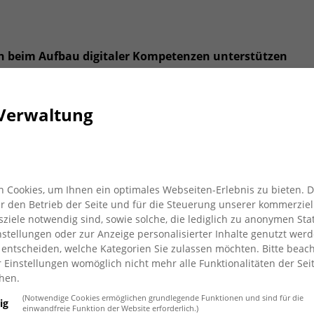
n beim Aufbau digitaler Kompetenzen unterstützen
tes Kreuz e.V.; Deutscher Caritasverband e. V.; Der
Verwaltung
 die Herausforderung, digitale Teilhabe für alle zu
spflege
setzen wir uns für die
soziale und digitale
en Ungerechtigkeiten ein.
 Cookies, um Ihnen ein optimales Webseiten-Erlebnis zu bieten. 
Vermittlung von
digitalen Kompetenzen
eine zentrale
für den Betrieb der Seite und für die Steuerung unserer kommerziel
iele notwendig sind, sowie solche, die lediglich zu anonymen Stat
bstbestimmt und sicher in der digitalen Welt bewegen zu
stellungen oder zur Anzeige personalisierter Inhalte genutzt werd
nengruppen
im Blick, welche das Handwerkszeug für den
 entscheiden, welche Kategorien Sie zulassen möchten. Bitte beach
r Einstellungen womöglich nicht mehr alle Funktionalitäten der Sei
en.
hen.
heutzutage?
(Notwendige Cookies ermöglichen grundlegende Funktionen und sind für die
ig
ernen digitaler Kompetenzen und wo findet das
einwandfreie Funktion der Website erforderlich.)