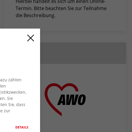
Hierbei handelt es sich um einen Online-
Termin. Bitte beachten Sie zur Teilnahme
die Beschreibung.
Partner
Dazu zählen
len
istikzwecken,
en. Sie
ten Sie, dass
te zur
DETAILS