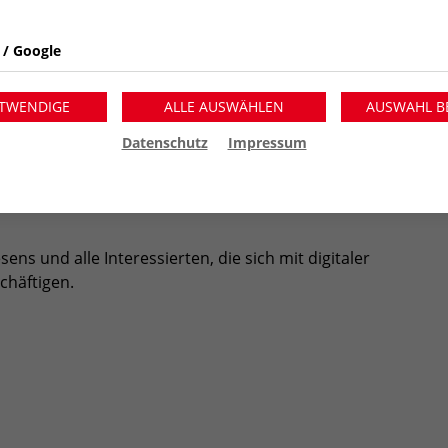
ng leisten, wie kann sie unterstützen?
 / Google
laden wir Sie anlässlich des Digitaltags zu einer
Online-
axis? In einer Fishbowl-Diskussion geben handverlesene
TWENDIGE
ALLE AUSWÄHLEN
AUSWAHL B
 und Erfahrungen:
Datenschutz
Impressum
enbildung
 Verbraucherzentrale Brandenburg
STEP, Der Paritätische Wohlfahrtsverband Landesverband
ens und alle Interessierten, die sich mit digitaler
chäftigen.