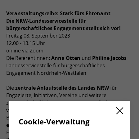
Veranstaltungsreihe: Stark fürs Ehrenamt
Die NRW-Landesservicestelle für
bürgerschaftliches Engagement stellt sich vor!
Freitag 08. September 2023
12.00 - 13.15 Uhr
online via Zoom
Die Referentinnen:
Anna Otten
und
Philine Jacobs
Landesservicestelle für bürgerschaftliches
Engagement Nordrhein-Westfalen
Die
zentrale Anlaufstelle des Landes NRW
für
Engagierte, Initiativen, Vereine und weitere
zivilgesellschaftliche Organisationen stellt ihre Arbeit
vor. Im Rahmen ihrer Servicehotline und E-Mail-
Beratung
berät sie Engagierte und vermittelt
Cookie-Verwaltung
entsprechende Angebote
- insbesondere zu
Fördermitteln und engagementbezogenen