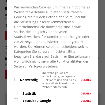
Rechtsthemen.
Wir verwenden Cookies, um Ihnen ein optimales
Bitte bei Interesse zu dieser Veranstaltung vorher
Webseiten-Erlebnis zu bieten. Dazu zählen
online anmelden.
Cookies, die für den Betrieb der Seite und für
Die passiert über ein “Ticket”-System - das Ticket ist
die Steuerung unserer kommerziellen
“kostenlos”.
Unternehmensziele notwendig sind, sowie
solche, die lediglich zu anonymen
INFOS UND ONLINE-ANMELDUNG
Statistikzwecken, für Komforteinstellungen oder
zur Anzeige personalisierter Inhalte genutzt
werden. Sie können selbst entscheiden, welche
Darüber hinaus bietet die Landesservicestelle
Kategorien Sie zulassen möchten. Bitte
regelmäßig
kostenfreie Online-
beachten Sie, dass auf Basis Ihrer Einstellungen
Infoveranstaltungen
an und stellt Informationen für
womöglich nicht mehr alle Funktionalitäten der
Engagierte im Engagement-Portal des Landes bereit:
Seite zur Verfügung stehen.
(Notwendige Cookies
WWW.ENGAGIERT-IN-NRW.DE
ermöglichen grundlegende
Notwendig
DETAILS
Funktionen und sind für die
einwandfreie Funktion der
Website erforderlich.)
Statistik
DETAILS
Termin speichern
Youtube / Google
DETAILS