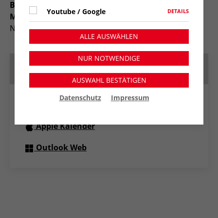
Begegnungs- und Beratungszentrum Moers-
Youtube / Google
DETAILS
Meerbeck
Neckarstr. 34, 47443 Moers, Tel 02841 55022
ALLE AUSWÄHLEN
NUR NOTWENDIGE
Termin speichern
AUSWAHL BESTÄTIGEN
Datenschutz
Impressum
Google Kalender
Apple Kalender
Outlook Web