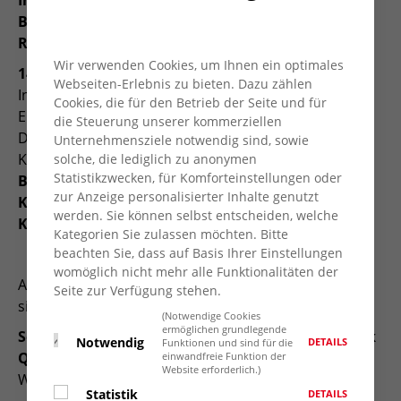
Internationales Zentrum in Kooperation mit dem
Begegnungs- und Beratungszentrum Moers-
Repelen, Talstr. 12, 47445 Moers
Wir verwenden Cookies, um Ihnen ein optimales
14 bis 18 Uhr - Herzlich-Willkommen-Fest
mit
Webseiten-Erlebnis zu bieten. Dazu zählen
Informationen zu sozialen Themen, Ehrenamtlichen
Cookies, die für den Betrieb der Seite und für
Engagement und Ukraine-Hilfen, verschiedenen
die Steuerung unserer kommerziellen
Darbietungen und Mitmachaktionen, Kaffee und
Unternehmensziele notwendig sind, sowie
Kuchen, Bockwürstchen und Klön-Cafè
solche, die lediglich zu anonymen
Statistikzwecken, für Komforteinstellungen oder
Begegnungs- und Beratungszentrum in
zur Anzeige personalisierter Inhalte genutzt
Kooperation mit dem AWO Stützpunkt Moers-
werden. Sie können selbst entscheiden, welche
Kapellen, Ehrenmalstr.2, 47447 Moers-Kapellen
Kategorien Sie zulassen möchten. Bitte
beachten Sie, dass auf Basis Ihrer Einstellungen
womöglich nicht mehr alle Funktionalitäten der
Auch weitere AWO Einrichtungen in Moers beteiligen
Seite zur Verfügung stehen.
sich (Programm auf Anfrage):
(Notwendige Cookies
ermöglichen grundlegende
Seniorenbegegnungs- und Beratungszentrum Eick
Notwendig
DETAILS
Funktionen und sind für die
Quartierszentrum AWO-Caritas
einwandfreie Funktion der
Website erforderlich.)
Waldenburger Str. 5, 47445 Moers, Tel. 02841 43317
Statistik
DETAILS