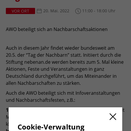
20. Mai. 2022
11:00 - 18:00 Uhr
VOR ORT
AWO beteiligt sich an Nachbarschaftsaktionen
Auch in diesem Jahr findet wieder bundesweit am
20.5. der “Tag der Nachbarn” statt. Initiiert durch die
Stiftung nebenan.de werden bereits zum 5. Mal kleine
Aktionen, Feste und Veranstaltungen in ganz
Deutschland durchgeführt, um das Miteinander in
allen Nachbarschaften zu stärken.
Auch die AWO beteiligt sich mit Infoveranstaltungen
und Nachbarschaftsfesten, z.B.:
11 bis 14 Uhr - Miteinander - Füreinander - Feier
mit
Musik, Getränken, Leckeres vom Grill und Zeit zum
klönen
Cookie-Verwaltung