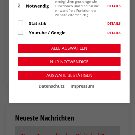
Jahres.
ermöglichen grundlegende
Notwendig
DETAILS
Funktionen und sind für die
einwandfreie Funktion der
Foto: Das wachsende Team der
Website erforderlich.)
Vielfaltsbegleiter*innen in der AWO KV Wesel
Statistik
DETAILS
Youtube / Google
DETAILS
ZURÜCK ZUR
ALLE AUSWÄHLEN
NACHRICHTENÜBERSICHT
NUR NOTWENDIGE
AUSWAHL BESTÄTIGEN
Datenschutz
Impressum
Neueste Nachrichten