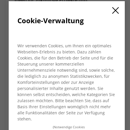
Ideen für zukünftige Projekte und
Veranstaltungen. Die Vielfaltsbegleitung
strebt an, durch diese Aktivitäten eine
Cookie-Verwaltung
inklusive und offene Umgebung zu fördern.
Besonders erfreulich ist die kontinuierlich
wachsende Mitgliederzahl des Arbeitskreises.
Fast alle Bereiche des AWO KV Wesel sind
Wir verwenden Cookies, um Ihnen ein optimales
mittlerweile im Arbeitskreis gut vertreten, was
Webseiten-Erlebnis zu bieten. Dazu zählen
Cookies, die für den Betrieb der Seite und für die
auf eine breite Unterstützung und Interesse
Steuerung unserer kommerziellen
an der Förderung von Vielfalt innerhalb der
Unternehmensziele notwendig sind, sowie solche,
Organisation hindeutet.
die lediglich zu anonymen Statistikzwecken, für
Der Arbeitskreis Vielfaltsbegleitung setzt
Komforteinstellungen oder zur Anzeige
personalisierter Inhalte genutzt werden. Sie
somit auch im Jahr 2024 sein Engagement für
können selbst entscheiden, welche Kategorien Sie
eine vielfältige und inklusive Arbeitswelt fort,
zulassen möchten. Bitte beachten Sie, dass auf
um die AWO KV Wesel als Vorreiter in diesem
Basis Ihrer Einstellungen womöglich nicht mehr
Bereich zu etablieren. Wir freuen uns auf
alle Funktionalitäten der Seite zur Verfügung
weitere inspirierende Treffen und die
stehen.
Umsetzung spannender Projekte im Laufe des
(Notwendige Cookies