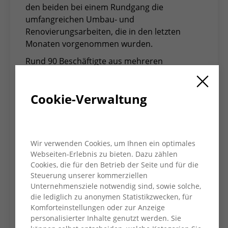
den beiden bei einem Rundgang die
umfangreichen Umbau- und
Renovierungsarbeiten, die in den letzten
Monaten vorgenommen wurden.
Rund 90 Beschäftigte aus mehreren
Verwaltungseinheiten werden hier zu einer
AWO- Geschäftsstelle zusammenwachsen.
Cookie-Verwaltung
Das Platzangebot und der zentrale Standort
waren entscheidend für den Erwerb des
Gebäudes. Mitten im Moerser Zentrum
gelegen, soll die neue Geschäftsstelle ein
Wir verwenden Cookies, um Ihnen ein optimales
offenes Haus für Besucher*innen werden,
Webseiten-Erlebnis zu bieten. Dazu zählen
was sich bereits im großen Eingangsbereich
Cookies, die für den Betrieb der Seite und für die
zeigt. Dort wird es ein Café geben, das als
Steuerung unserer kommerziellen
offene Begegnungsstätte konzipiert ist. Das
Unternehmensziele notwendig sind, sowie solche,
AWO-Sozialkaufhaus ‘Stoffwechsel’ wird
die lediglich zu anonymen Statistikzwecken, für
ebenfalls im Erdgeschoss angesiedelt sein
Komforteinstellungen oder zur Anzeige
personalisierter Inhalte genutzt werden. Sie
und für Publikumsverkehr sorgen.