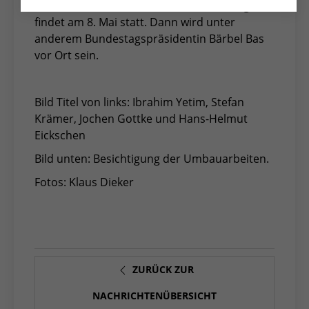
Die offizielle Geschäftsstellen-Einweihung
findet am 8. Mai statt. Dann wird unter
anderem Bundestagspräsidentin Bärbel Bas
vor Ort sein.
Bild Titel von links: Ibrahim Yetim, Stefan
Krämer, Jochen Gottke und Hans-Helmut
Eickschen
Bild unten: Besichtigung der Umbauarbeiten.
Fotos: Klaus Dieker
ZURÜCK ZUR
NACHRICHTENÜBERSICHT