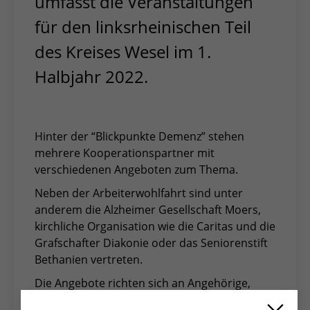
umfasst die Veranstaltungen
für den linksrheinischen Teil
des Kreises Wesel im 1.
Halbjahr 2022.
Hinter der “Blickpunkte Demenz” stehen
mehrere Kooperationspartner mit
verschiedenen Angeboten zum Thema.
Neben der Arbeiterwohlfahrt sind unter
anderem die Alzheimer Gesellschaft Moers,
kirchliche Organisation wie die Caritas und die
Grafschafter Diakonie oder das Seniorenstift
Bethanien vertreten.
Die Angebote richten sich an Angehörige,
Ehrenamtliche, Interessierte und Pflegeprofis.