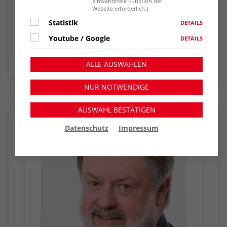
einwandfreie Funktion der
Website erforderlich.)
ZURÜCK ZUR
Statistik
DETAILS
NACHRICHTENÜBERSICHT
Youtube / Google
DETAILS
ALLE AUSWÄHLEN
NUR NOTWENDIGE
AUSWAHL BESTÄTIGEN
Datenschutz
Impressum