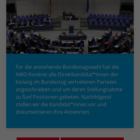
Für die anstehende Bundestagswahl hat die
AWO Konkret alle Direktkandidat*innen der
bislang im Bundestag vertretenen Parteien
angeschrieben und um deren Stellungnahme
zu fünf Positionen gebeten. Nachfolgend
stellen wir die Kandidat*innen vor und
dokumentieren ihre Antworten.