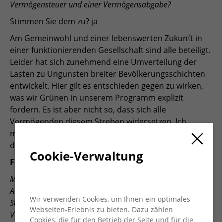
Vermögensteuer und einer Vermögensabgabe?
Stimmen Sie dem zu? ja
Am Gemeinwohl und einer lebenswerten Zukunft in
einer funktionierenden Gesellschaft sind alle beteiligt.
Leider hat sich zunehmend eine Umverteilung der
Lasten zu Ungunsten breiter Bevölkerungsschichten
entwickelt. Hier gilt es entschieden gegen zu wirken,
was wir Grünen in unserem Programm explizit
fordern. Es ist aber nicht so, dass sich alle
Vermögenden diesem Streben widersetzen. Ich
möchte hier auf Initiativen wie „taxmenow“ hinweisen,
die sich z.B. für mehr Steuergerechtigkeit einsetzt.
Cookie-Verwaltung
Frage 4:
Mit der Streichung des §218 StGB würde aus Sicht der
AWO eine wesentliche Ursache für die Tabuisierung,
Wir verwenden Cookies, um Ihnen ein optimales
Stigmatisierung, Diskriminierung und defizitäre
Webseiten-Erlebnis zu bieten. Dazu zählen
Versorgungslage im Kontext von
Cookies, die für den Betrieb der Seite und für die