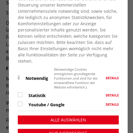
Schwangerschaftsabbrüchen entfallen.
Steuerung unserer kommerziellen
Unternehmensziele notwendig sind, sowie solche,
Sind Sie für die Streichung des §218? ja
die lediglich zu anonymen Statistikzwecken, für
Die Streichung des Paragrafen 218 StGB ist schon seit
Komforteinstellungen oder zur Anzeige
langem eine Forderung von uns Grünen. Die
personalisierter Inhalte genutzt werden. Sie
können selbst entscheiden, welche Kategorien Sie
Forderung wurde auf der
zulassen möchten. Bitte beachten Sie, dass auf
Landesdelegiertenkonferenz NRW (Juni 24) von uns
Basis Ihrer Einstellungen womöglich nicht mehr
erneut untermauert. Wir Grüne fordern auch auf
alle Funktionalitäten der Seite zur Verfügung
Bundesebene diesem Ansinnen nachzukommen.
stehen.
Frage 5:
(Notwendige Cookies
ermöglichen grundlegende
Notwendig
Menschen schützen, statt kriminalisieren: Neue EU-
DETAILS
Funktionen und sind für die
einwandfreie Funktion der
Richtlinie muss flüchtende Menschen und humanitäre
Website erforderlich.)
Hilfe schützen.
Statistik
DETAILS
Wie stehen Sie dazu? (ja oder nein ist hier nicht
Youtube / Google
DETAILS
möglich)
ALLE AUSWÄHLEN
Flüchtende Menschen zu schützen ist uns Grünen
eine Herzensangelegenheit, und zusätzlich Teil