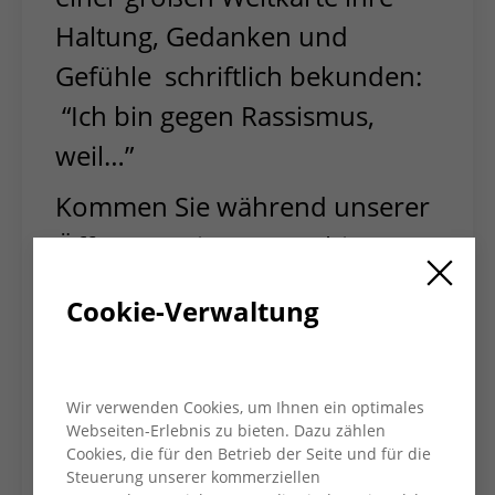
Haltung, Gedanken und
Gefühle schriftlich bekunden:
“Ich bin gegen Rassismus,
weil…”
Kommen Sie während unserer
Öffnungszeiten von 9 bis 15
Uhr einfach vorbei und
Cookie-Verwaltung
beteiligen Sie sich.
Auf unseren sozialen Medien werden wir über
diese und alle anderen AWO Aktionen
Wir verwenden Cookies, um Ihnen ein optimales
berichten. #AWOgegenRassismus
Webseiten-Erlebnis zu bieten. Dazu zählen
Cookies, die für den Betrieb der Seite und für die
Steuerung unserer kommerziellen
Der besondere AWO-Fokus liegt in diesem