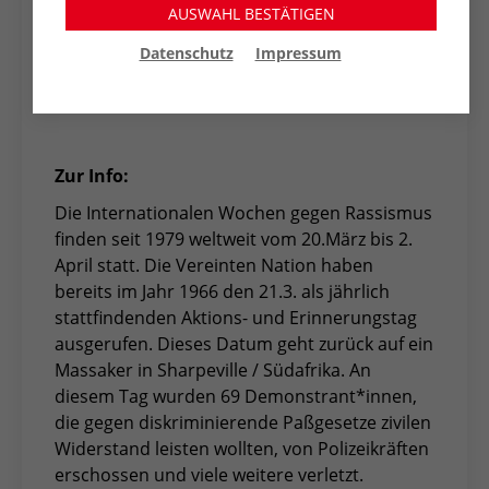
AUSWAHL BESTÄTIGEN
Digitale Veranstaltungen
zum Thema
Datenschutz
Impressum
finden Sie in unserem Terminkalender auf
der Startseite dieser Internetseite.
Zur Info:
Die Internationalen Wochen gegen Rassismus
finden seit 1979 weltweit vom 20.März bis 2.
April statt. Die Vereinten Nation haben
bereits im Jahr 1966 den 21.3. als jährlich
stattfindenden Aktions- und Erinnerungstag
ausgerufen. Dieses Datum geht zurück auf ein
Massaker in Sharpeville / Südafrika. An
diesem Tag wurden 69 Demonstrant*innen,
die gegen diskriminierende Paßgesetze zivilen
Widerstand leisten wollten, von Polizeikräften
erschossen und viele weitere verletzt.