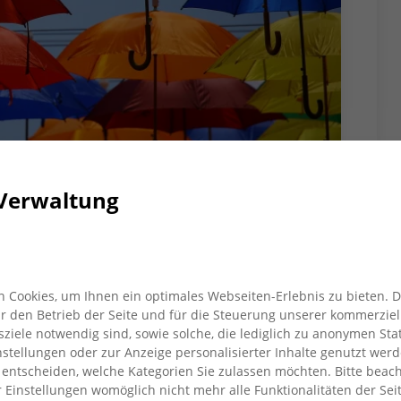
Verwaltung
chirme
t der ‘Seebrücke Moers schafft
 Cookies, um Ihnen ein optimales Webseiten-Erlebnis zu bieten. 
che Kunstaktion in der Moerser
für den Betrieb der Seite und für die Steuerung unserer kommerziel
 geflüchteter Menschen aufmerksam
iele notwendig sind, sowie solche, die lediglich zu anonymen Stat
stellungen oder zur Anzeige personalisierter Inhalte genutzt werd
 entscheiden, welche Kategorien Sie zulassen möchten. Bitte beach
r Einstellungen womöglich nicht mehr alle Funktionalitäten der Sei