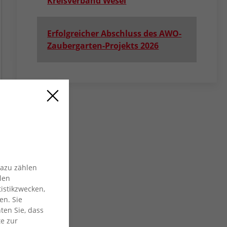
Kreisverband Wesel
Erfolgreicher Abschluss des AWO-
Zaubergarten-Projekts 2026
Dazu zählen
len
istikzwecken,
en. Sie
ten Sie, dass
te zur