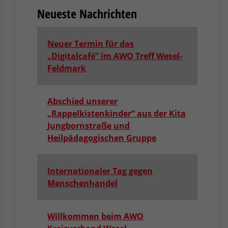
Neueste Nachrichten
Neuer Termin für das
„Digitalcafé” im AWO Treff Wesel-
Feldmark
Abschied unserer
„Rappelkistenkinder“ aus der Kita
Jungbornstraße und
Heilpädagogischen Gruppe
Internationaler Tag gegen
Menschenhandel
Willkommen beim AWO