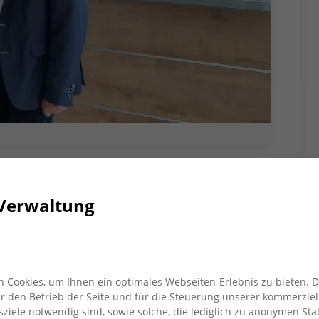
und der Projekt-Verantwortlichen
m VFL Rheinhausen (Bild 2.v.r)
Verwaltung
e AWO-Hilfsaktion “Herz für die
 jährlich einen Teil ihrer Erträge für den guten
 Cookies, um Ihnen ein optimales Webseiten-Erlebnis zu bieten. 
raine sein. Mareike Hiller, Jugendwartin beim VFL,
für den Betrieb der Seite und für die Steuerung unserer kommerziel
“Herz für die Ukraine” erfahren und sich mit
iele notwendig sind, sowie solche, die lediglich zu anonymen Stat