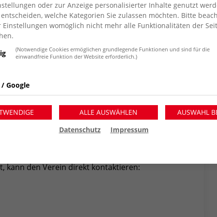
stellungen oder zur Anzeige personalisierter Inhalte genutzt werd
 entscheiden, welche Kategorien Sie zulassen möchten. Bitte beach
nnen im Kreis Wesel bei ihrer Ankunft und
r Einstellungen womöglich nicht mehr alle Funktionalitäten der Sei
en, Kleidung und Alltagsartikel besorgen,
hen.
All das wäre ohne Geld- und Sachspenden und
(Notwendige Cookies ermöglichen grundlegende Funktionen und sind für die
 möglich”, erklärt Olga Weinknecht und bedankt
ig
einwandfreie Funktion der Website erforderlich.)
 350 aktive Mitglieder. Die jüngsten
 / Google
, als sie mit dem Ballsport begann. Die
e, ihr Onkel, Gerd Rosendahl, wurde mit der
TWENDIGE
ALLE AUSWÄHLEN
AUSWAHL B
Jugendliche für den Mannschaftssport zu
e Jugendwartin weiß, wie gut Sport für Leib und
Datenschutz
Impressum
 vor dem Krieg in der Ukraine fliehen mussten,
, kann den Verein direkt kontaktieren: