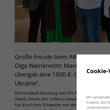
Große Freude beim AWO-Vorstand 
Olga Weinknecht: Mareike Hiller vo
Cookie-
übergab eine 1000 € -Spende für di
Ukraine”.
Die Handball-Abteilung vom VFL Rheinhausen spendet
Wir verwenden
Zweck. Dieses Jahr sollte es etwas zugunsten der Uk
Cookies, die 
hat durch ihre Schwester von dem AWO Hilfsprojekt 
Unternehmensz