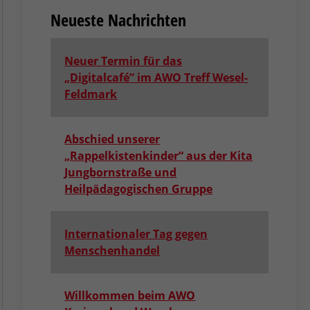
Neueste Nachrichten
Neuer Termin für das
„Digitalcafé” im AWO Treff Wesel-
Feldmark
Abschied unserer
„Rappelkistenkinder“ aus der Kita
Jungbornstraße und
Heilpädagogischen Gruppe
Internationaler Tag gegen
Menschenhandel
Willkommen beim AWO