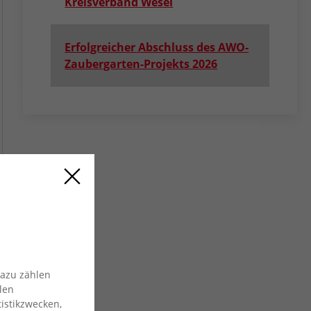
Kreisverband Wesel
Erfolgreicher Abschluss des AWO-
Zaubergarten-Projekts 2026
Dazu zählen
len
istikzwecken,